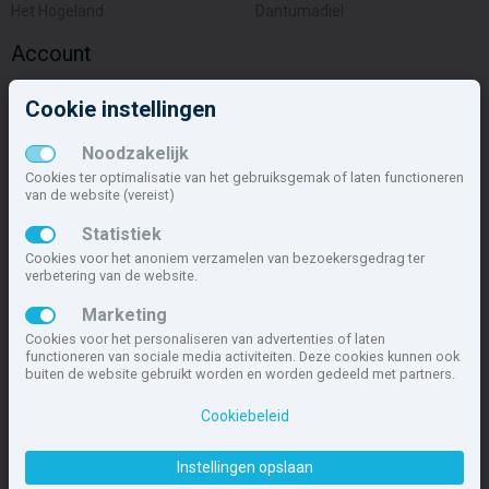
Het Hogeland
Dantumadiel
Account
Inloggen
Cookie instellingen
Inschrijven
Wachtwoord vergeten
Noodzakelijk
Overige
Cookies ter optimalisatie van het gebruiksgemak of laten functioneren
van de website (vereist)
Nieuwbouwnieuws
Statistiek
Contact
Cookies voor het anoniem verzamelen van bezoekersgedrag ter
Zakelijk
verbetering van de website.
Deze site maakt deel uit van
www.nieuwbouw-nederland.nl
, met
Marketing
meer dan 85.466 nieuwbouwwoningen in 1.621 projecten de meest
Cookies voor het personaliseren van advertenties of laten
complete nieuwbouwsite van Nederland.
functioneren van sociale media activiteiten. Deze cookies kunnen ook
buiten de website gebruikt worden en worden gedeeld met partners.
Copyright © 2007- 2026 Xitres NieuwbouwOffice B.V.
Disclaimer
|
Privacyverklaring & Cookiebeleid
|
Cookies instellen
Cookiebeleid
Instellingen opslaan