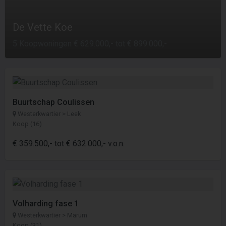
De Vette Koe
5 Koopwoningen € 629.000,- tot € 899.000,-
Buurtschap Coulissen
Westerkwartier > Leek
Koop (16)
€ 359.500,- tot € 632.000,- v.o.n.
Volharding fase 1
Westerkwartier > Marum
Koop (31)