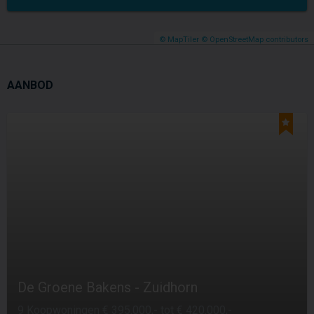
© MapTiler
© OpenStreetMap contributors
AANBOD
De Groene Bakens - Zuidhorn
9 Koopwoningen € 395.000,- tot € 420.000,-