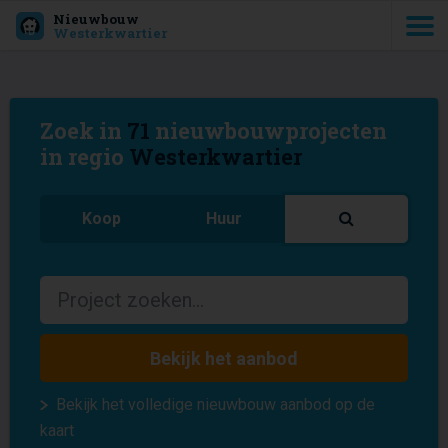
Nieuwbouw
Westerkwartier
Zoek in
71
nieuwbouwprojecten
in regio
Westerkwartier
Koop
Huur
Bekijk het aanbod
Bekijk het volledige nieuwbouw aanbod op de
kaart