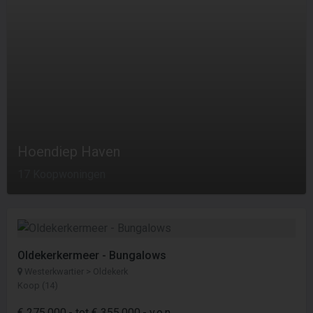
Hoendiep Haven
17 Koopwoningen
Oldekerkermeer - Bungalows
Westerkwartier > Oldekerk
Koop (14)
€ 275.000,- tot € 355.000,- v.o.n.