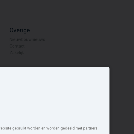
Overige
Nieuwbouwnieuws
Contact
Zakelijk
1 projecten de meest complete
 website gebruikt worden en worden gedeeld met partners.