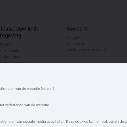
ieuwbouw in de
Account
mgeving
Inloggen
Inschrijven
ynaarlo
Wachtwoord vergeten
oordenveld
chtkarspelen
oststellingwerf
et Hogeland
roningen
mallingerland
ctioneren van de website (vereist)
ytsjerksteradiel
psterland
antumadiel
er verbetering van de website.
ouw-nederland.nl
, met meer dan 85.466 nieuwbouwwoningen in 1.62
unctioneren van sociale media activiteiten. Deze cookies kunnen ook buiten de