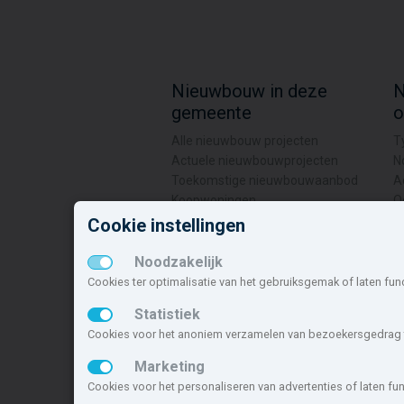
Nieuwbouw in deze
N
gemeente
o
Alle nieuwbouw projecten
T
Actuele nieuwbouwprojecten
N
Toekomstige nieuwbouwaanbod
A
Koopwoningen
O
Huurwoningen en appartementen
H
Cookie instellingen
G
Noodzakelijk
S
Cookies ter optimalisatie van het gebruiksgemak of laten fun
T
Statistiek
O
D
Cookies voor het anoniem verzamelen van bezoekersgedrag t
Marketing
Deze site maakt deel uit van
www.nieuwb
Cookies voor het personaliseren van advertenties of laten f
nieuwbouwsite van Nederland.