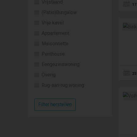
Vrijstaand
17
(Patio)Bungalow
Vrije kavel
Appartement
Maisonnette
Penthouse
Eengezinswoning
23
Overig
Rug-aan-rug woning
Filter herstellen