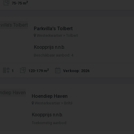
2
75-75 m
Parkvilla's Tolbert
Westerkwartier > Tolbert
Koopprijs n.n.b.
Beschikbaar aanbod: 4
2
1
123-179 m
Verkoop: 2026
Hoendiep Haven
Westerkwartier > Briltil
Koopprijs n.n.b.
Toekomstig aanbod