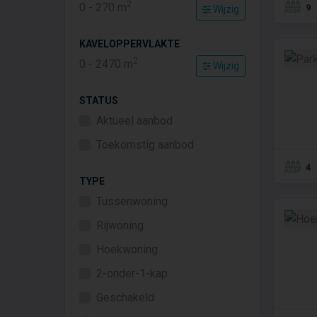
2
0
-
270
m
9
Wijzig
KAVELOPPERVLAKTE
2
0
-
2470
m
Wijzig
STATUS
Aktueel aanbod
Toekomstig aanbod
4
TYPE
Tussenwoning
Rijwoning
Hoekwoning
2-onder-1-kap
Geschakeld