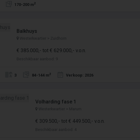
2
170-200 m
Balkhuys
Westerkwartier > Zuidhorn
€ 385.000,- tot € 629.000,- v.o.n.
Beschikbaar aanbod: 9
2
3
84-144 m
Verkoop: 2026
Volharding fase 1
Westerkwartier > Marum
€ 309.500,- tot € 449.500,- v.o.n.
Beschikbaar aanbod: 4