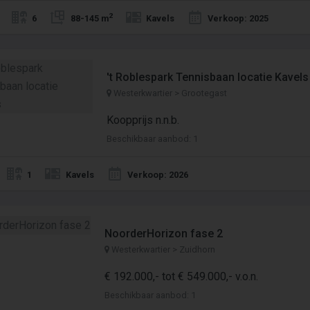
2
6
88-145 m
Kavels
Verkoop: 2025
't Roblespark Tennisbaan locatie Kavels
Westerkwartier > Grootegast
Koopprijs n.n.b.
Beschikbaar aanbod: 1
1
Kavels
Verkoop: 2026
NoorderHorizon fase 2
Westerkwartier > Zuidhorn
€ 192.000,- tot € 549.000,- v.o.n.
Beschikbaar aanbod: 1