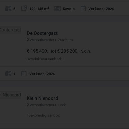
2
6
120-145 m
Kavels
Verkoop: 2024
De Oostergast
Westerkwartier > Zuidhorn
€ 195.400,- tot € 235.200,- v.o.n.
Beschikbaar aanbod: 1
1
Verkoop: 2024
Klein Nienoord
Westerkwartier > Leek
Toekomstig aanbod