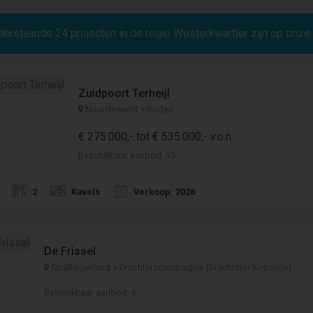
derstaande
24
projecten in de regio Westerkwartier zijn op onze
Zuidpoort Terheijl
Noordenveld > Roden
€ 275.000,- tot € 535.000,- v.o.n.
Beschikbaar aanbod: 15
2
Kavels
Verkoop: 2026
De Frissel
Smallingerland > Drachterscompagnie (Drachtster Kopenije)
Beschikbaar aanbod: 6