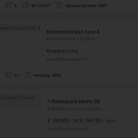
2
3
87-123 m
Oplevering Start: 2027
NoorderHorizon fase 4
Westerkwartier > Zuidhorn
Koopprijs n.n.b.
Beschikbaar aanbod: 8
17
Verkoop: 2025
't Roblespark kavels 2B
Westerkwartier > Grootegast
€ 168.800,- tot € 194.700,- v.o.n.
Beschikbaar aanbod: 9