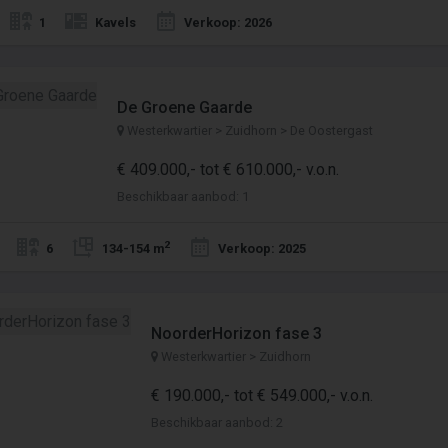
1
Kavels
Verkoop: 2026
De Groene Gaarde
Westerkwartier > Zuidhorn > De Oostergast
€ 409.000,- tot € 610.000,- v.o.n.
Beschikbaar aanbod: 1
2
6
134-154 m
Verkoop: 2025
NoorderHorizon fase 3
Westerkwartier > Zuidhorn
€ 190.000,- tot € 549.000,- v.o.n.
Beschikbaar aanbod: 2