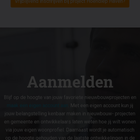
Vrijblijvend inschrijven bij project Hoendiep Haven?
persoonlijke woonwensen.
Tussen dorpse charme en stadse reuring
Hoendiep Haven ligt op loopafstand van
Zuidhorn, een levendig dorp met stadse
voorzieningen en dorpse charme. Je vindt
er alles wat je nodig hebt voor een
comfortabel leven: supermarkten, scholen,
speciaalzaken, horeca én een NS-station
Aanmelden
met een snelle verbinding naar Groningen
en Leeuwarden. Liever natuur? Met je
eigen aanlegplaats aan huis vaar je zó de
Blijf op de hoogte van jouw favoriete nieuwbouwprojecten en
rust tegemoet. Gemaakt voor
maak een eigen account aan
. Met een eigen account kun jij
waterliefhebbers, rustzoekers en
jouw belangstelling kenbaar maken in nieuwbouw- projecten
dagdromers.
en gemeente en ontwikkelaars laten weten hoe jij wilt wonen
via jouw eigen woonprofiel. Daarnaast wordt je automatisch
Droom jij van een luxe vrijstaande woning
op de hoogte gehouden van de laatste ontwikkelingen in de