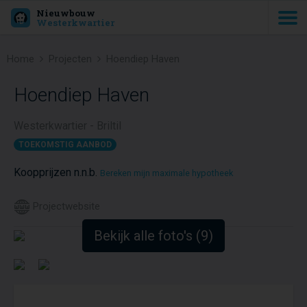
Nieuwbouw
Westerkwartier
Home
Projecten
Hoendiep Haven
Hoendiep Haven
Westerkwartier - Briltil
TOEKOMSTIG AANBOD
Koopprijzen n.n.b.
Bereken mijn maximale hypotheek
Projectwebsite
Bekijk alle foto's (9)