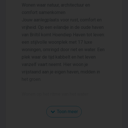
Wonen waar natuur, architectuur en
comfort samenkomen
Jouw aanlegplaats voor rust, comfort en
vrijheid. Op een eilandje in de oude haven
van Briltil komt Hoendiep Haven tot leven:
een stijlvolle woonplek met 17 luxe
woningen, omringd door riet en water. Een
plek waar de tijd kabbelt en het leven
vanzelf vaart neemt. Hier woon je
vrijstaand aan je eigen haven, midden in
het groen.
Wonen op het ritme van het water
Op een voormalig jachthaventerrein
tussen het Hoendiep en open landschap
Toon meer
ontstaat Hoendiep Haven: een
kleinschalig eiland met 17 vrijstaande