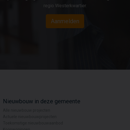
aan het water?
regio Westerkwartier.
Schrijf je in en blijf op de hoogte van alle
ontwikkelingen. Je ontvangt als eerste
Aanmelden
informatie over de planning, de villa’s en
de verkoop.
Nieuwbouw in deze gemeente
Alle nieuwbouw projecten
Actuele nieuwbouwprojecten
Toekomstige nieuwbouwaanbod
Koopwoningen