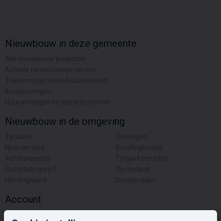
Nieuwbouw in deze gemeente
Alle nieuwbouw projecten
Actuele nieuwbouwprojecten
Toekomstige nieuwbouwaanbod
Koopwoningen
Huurwoningen en appartementen
Nieuwbouw in de omgeving
Tynaarlo
Groningen
Noordenveld
Smallingerland
Achtkarspelen
Tytsjerksteradiel
Ooststellingwerf
Opsterland
Het Hogeland
Dantumadiel
Account
Inloggen