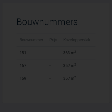
Bouwnummers
Bouwnummer
Prijs
Kaveloppervlak
Woonopp
2
2
151
-
363 m
141 m
2
2
167
-
357 m
141 m
2
2
169
-
357 m
154 m