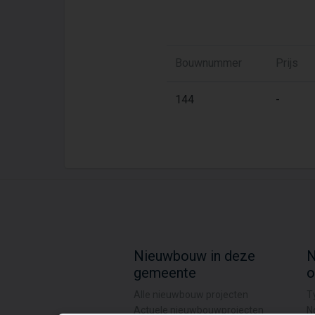
Bouwnummer
Prijs
144
-
Nieuwbouw in deze
N
gemeente
o
Alle nieuwbouw projecten
T
Actuele nieuwbouwprojecten
N