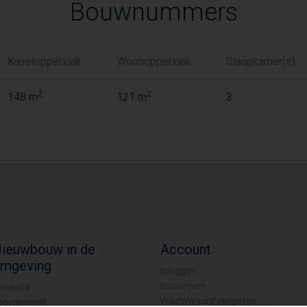
Bouwnummers
Kaveloppervlak
Woonoppervlak
Slaapkamer(s)
2
2
148 m
121 m
3
ieuwbouw in de
Account
mgeving
Inloggen
Inschrijven
ynaarlo
Wachtwoord vergeten
oordenveld