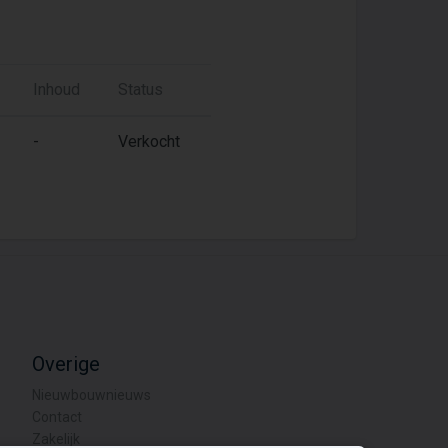
Inhoud
Status
-
Verkocht
Overige
Nieuwbouwnieuws
Contact
Zakelijk