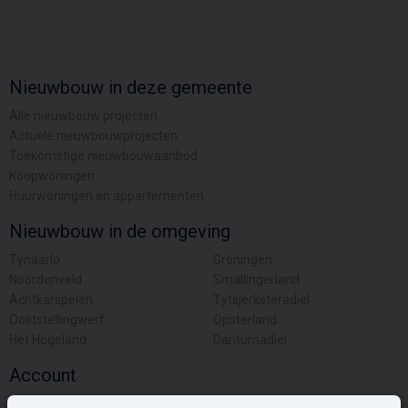
Nieuwbouw in deze gemeente
Alle nieuwbouw projecten
Actuele nieuwbouwprojecten
Toekomstige nieuwbouwaanbod
Koopwoningen
Huurwoningen en appartementen
Nieuwbouw in de omgeving
Tynaarlo
Groningen
Noordenveld
Smallingerland
Achtkarspelen
Tytsjerksteradiel
Ooststellingwerf
Opsterland
Het Hogeland
Dantumadiel
Account
Inloggen