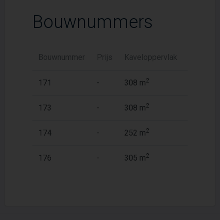
Bouwnummers
Bouwnummer
Prijs
Kaveloppervlak
Woonopp
2
2
171
-
308 m
127 m
2
2
173
-
308 m
127 m
2
2
174
-
252 m
127 m
2
2
176
-
305 m
127 m