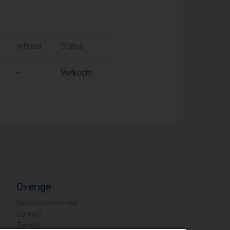
Inhoud
Status
-
Verkocht
Overige
Nieuwbouwnieuws
Contact
Zakelijk