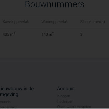
Bouwnummers
Kaveloppervlak
Woonoppervlak
Slaapkamer(s)
2
2
405 m
140 m
3
ieuwbouw in de
Account
mgeving
Inloggen
Inschrijven
ynaarlo
Wachtwoord vergeten
oordenveld