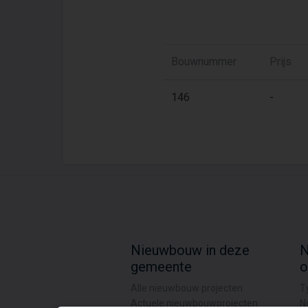
Bouwnummer
Prijs
146
-
Nieuwbouw in deze
N
gemeente
o
Alle nieuwbouw projecten
T
Actuele nieuwbouwprojecten
N