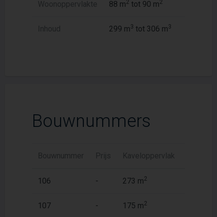
2
2
Woonoppervlakte
88 m
tot 90 m
3
3
Inhoud
299 m
tot 306 m
Bouwnummers
Bouwnummer
Prijs
Kaveloppervlak
Woonopp
2
2
106
-
273 m
88 m
2
2
107
-
175 m
90 m