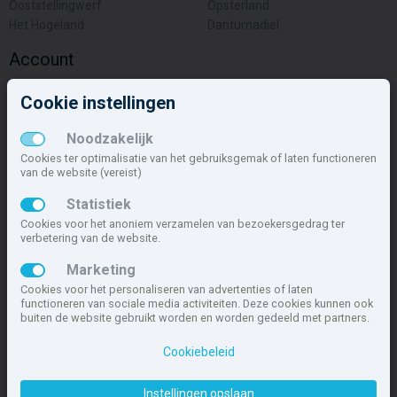
Ooststellingwerf
Opsterland
Het Hogeland
Dantumadiel
Account
Inloggen
Cookie instellingen
Inschrijven
Wachtwoord vergeten
Noodzakelijk
Overige
Cookies ter optimalisatie van het gebruiksgemak of laten functioneren
van de website (vereist)
Nieuwbouwnieuws
Statistiek
Contact
Cookies voor het anoniem verzamelen van bezoekersgedrag ter
Zakelijk
verbetering van de website.
Deze site maakt deel uit van
www.nieuwbouw-nederland.nl
, met
Marketing
meer dan 85.466 nieuwbouwwoningen in 1.621 projecten de meest
Cookies voor het personaliseren van advertenties of laten
complete nieuwbouwsite van Nederland.
functioneren van sociale media activiteiten. Deze cookies kunnen ook
buiten de website gebruikt worden en worden gedeeld met partners.
Copyright © 2007- 2026 Xitres NieuwbouwOffice B.V.
Disclaimer
|
Cookiebeleid
Privacyverklaring & Cookiebeleid
|
Cookies instellen
Instellingen opslaan