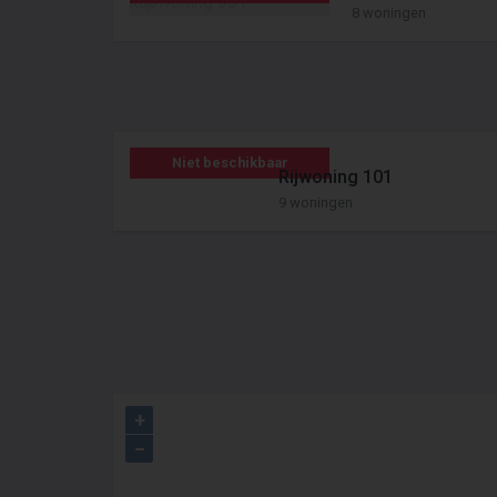
8 woningen
Niet beschikbaar
Rijwoning 101
9 woningen
+
−