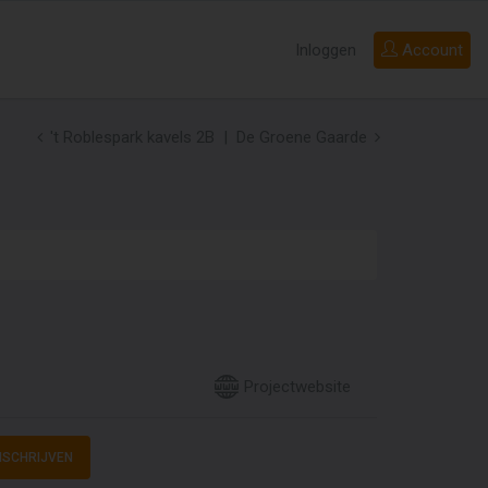
Inloggen
Account
't Roblespark kavels 2B
De Groene Gaarde
Projectwebsite
NSCHRIJVEN