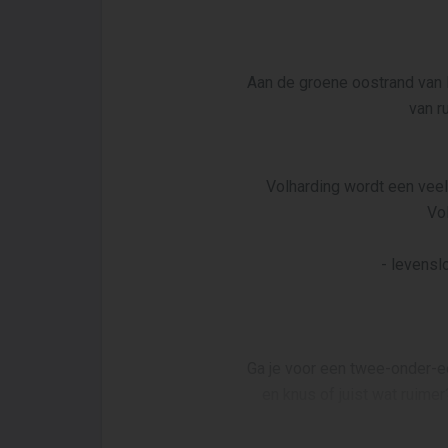
Aan de groene oostrand van
van r
Volharding wordt een veelz
Vo
- levens
Ga je voor een twee-onder-ee
en knus of juist wat ruime