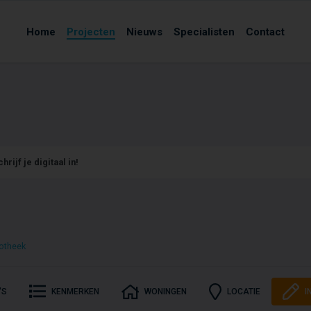
Home
Projecten
Nieuws
Specialisten
Contact
hrijf je digitaal in!
otheek
'S
KENMERKEN
WONINGEN
LOCATIE
I