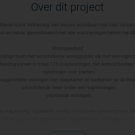
Over dit project
 Marum komt Volharding; een nieuwe woonbuurt met veel verschi
ust en natuur, gecombineerd met alle voorzieningen binnen handb
Woningaanbod
ijdige buurt met verschillende woningtypen, elk met een eigen pl
lharding komen in totaal 115 koopwoningen. Het aanbod bestaat u
- rijwoningen voor starters
loopgeschikte woningen met slaapkamer en badkamer op de beg
- verschillende twee-onder-een-kapwoningen
- vrijstaande woningen.
n-kapwoning, vrijstaande woning of voelt een rijwoning meer al
r? Of wil je juist een badkamer en slaapkamer op de begane grond
geniet altijd van een fijne, ruime tuin.