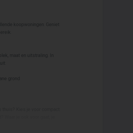
llende koopwoningen. Geniet
ereik.
ek, maat en uitstraling. In
it:
ane grond
s thuis? Kies je voor compact
? Waar je ook voor gaat, je