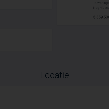
14 woning
Nog 4 besc
€ 359.500
Locatie