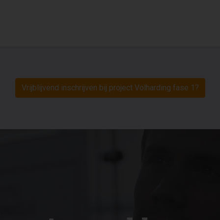
Vrijblijvend inschrijven bij project Volharding fase 1?