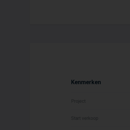
Volharding groeit stap voo
twee-onder-ee
Midden in de wijk komt een 
wadi wordt regenwater opgev
natuur langer van het wat
Kenmerken
Project
Start verkoop