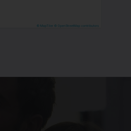
© MapTiler
© OpenStreetMap contributors