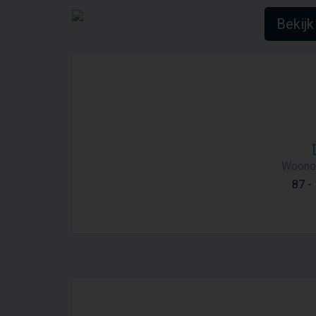
Bekijk 
Woono
87 -