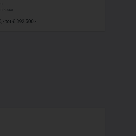
en
hikbaar
,- tot € 392.500,-