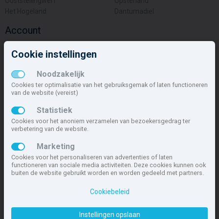
Ooststellingwerf
Opsterland
Het Hogeland
Dantumadiel
Account
Inloggen
Cookie instellingen
Inschrijven
Wachtwoord vergeten
Noodzakelijk
Overige
Cookies ter optimalisatie van het gebruiksgemak of laten functioneren
van de website (vereist)
Nieuwbouwnieuws
Statistiek
Contact
Cookies voor het anoniem verzamelen van bezoekersgedrag ter
Zakelijk
verbetering van de website.
Deze site maakt deel uit van
www.nieuwbouw-nederland.nl
, met
Marketing
meer dan 85.466 nieuwbouwwoningen in 1.621 projecten de meest
Cookies voor het personaliseren van advertenties of laten
complete nieuwbouwsite van Nederland.
functioneren van sociale media activiteiten. Deze cookies kunnen ook
buiten de website gebruikt worden en worden gedeeld met partners.
Copyright © 2007- 2026 Xitres NieuwbouwOffice B.V.
Disclaimer
|
Cookiebeleid
Privacyverklaring & Cookiebeleid
|
Cookies instellen
Instellingen opslaan