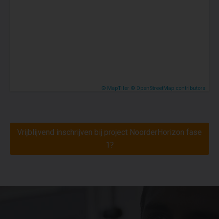
© MapTiler
© OpenStreetMap contributors
Vrijblijvend inschrijven bij project NoorderHorizon fase
1?