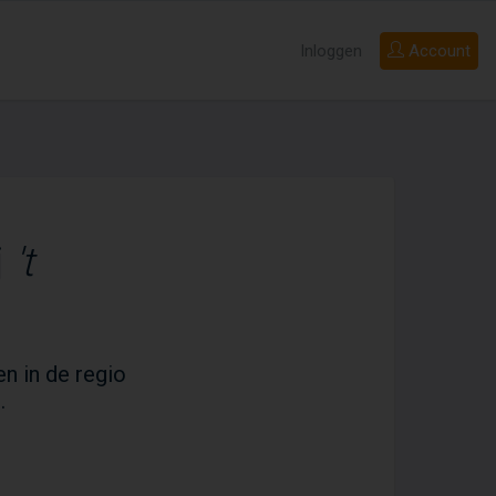
Inloggen
Account
j
't
en in de regio
.