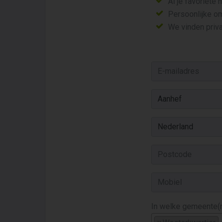
Al je favoriete
Persoonlijke o
We vinden priva
In welke gemeente(n