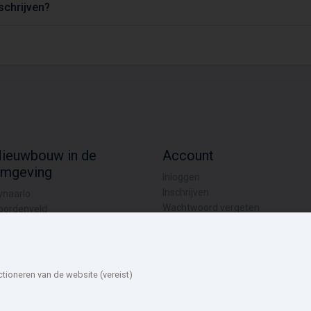
tschrijven?
ieuwbouw in de
Account
mgeving
Inloggen
Inschrijven
ynaarlo
Wachtwoord vergeten
oordenveld
chtkarspelen
oststellingwerf
et Hogeland
ctioneren van de website (vereist)
roningen
mallingerland