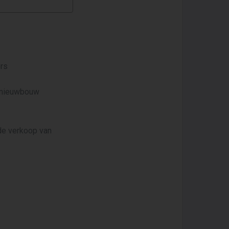
ors
n nieuwbouw
 de verkoop van