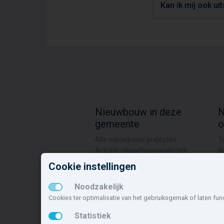
Kan ik mij ook ui
Nieuwbouw in deze
N
gemeente
o
Alle nieuwbouw projecten
T
Actuele nieuwbouwprojecten
N
Toekomstige nieuwbouwaanbod
A
Cookie instellingen
Koopwoningen
O
Huurwoningen en appartementen
H
Noodzakelijk
Cookies ter optimalisatie van het gebruiksgemak of laten fun
G
S
Statistiek